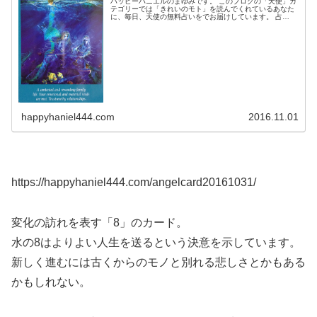
ハッピーハニエルのまゆみです。 このブログの「天使」カ
テゴリーでは「きれいのモト」を読んでくれているあなた
に、毎日、天使の無料占いをでお届けしています。 占
い。。。？いや、ちょっと違うかな。それよりも「オラク
ル（ご神託）」天からのメッセージ...
happyhaniel444.com
2016.11.01
https://happyhaniel444.com/angelcard20161031/
変化の訪れを表す「8」のカード。
水の8はよりよい人生を送るという決意を示しています。
新しく進むには古くからのモノと別れる悲しさとかもある
かもしれない。