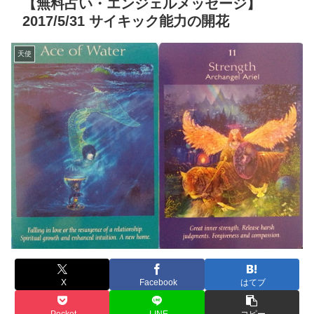
【無料占い・エンジェルメッセージ】
2017/5/31 サイキック能力の開花
天使
X
Facebook
はてブ
Pocket
LINE
コピー