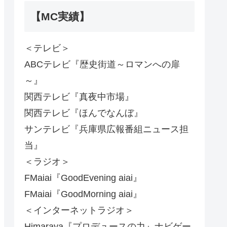
【MC実績】
＜テレビ＞
ABCテレビ『歴史街道～ロマンへの扉
～』
関西テレビ『真夜中市場』
関西テレビ『ほんでなんぼ』
サンテレビ『兵庫県広報番組ニュース担
当』
＜ラジオ＞
FMaiai『GoodEvening aiai』
FMaiai『GoodMorning aiai』
＜インターネットラジオ＞
Himaraya『プロデュースの力』ナビゲー