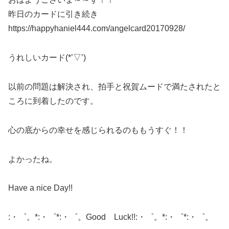
昨日のカードに引き続き
https://happyhaniel444.com/angelcard20170928/
うれしいカード(*’▽’)
以前の問題は解決され、拍手と祝賀ムードで満たされたと
ころに到着したのです。
心の底からの幸せを感じられるのももうすぐ！！
よかったね。
Have a nice Day!!
:・゜。*:・゜*:・゜。Good Luck!!:・゜。*:・゜*:・゜。