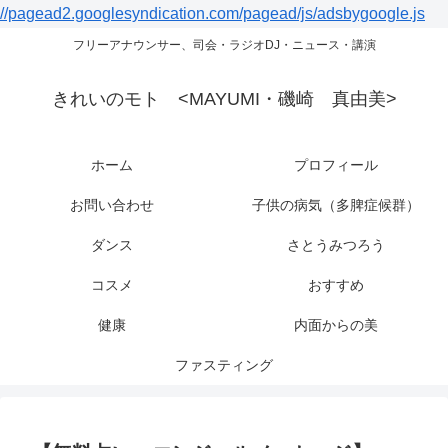
//pagead2.googlesyndication.com/pagead/js/adsbygoogle.js
フリーアナウンサー、司会・ラジオDJ・ニュース・講演
きれいのモト <MAYUMI・磯崎 真由美>
ホーム
プロフィール
お問い合わせ
子供の病気（多脾症候群）
ダンス
さとうみつろう
コスメ
おすすめ
健康
内面からの美
ファスティング