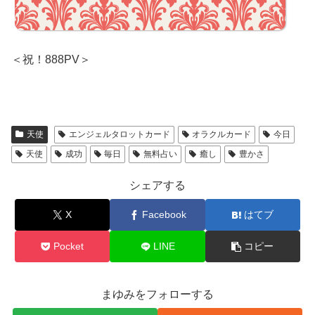
＜祝！888PV＞
天使
エンジェルタロットカード
オラクルカード
今日
天使
成功
毎日
無料占い
癒し
豊かさ
シェアする
X
Facebook
はてブ
Pocket
LINE
コピー
まゆみをフォローする