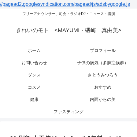
//pagead2.googlesyndication.com/pagead/js/adsbygoogle.js
フリーアナウンサー、司会・ラジオDJ・ニュース・講演
きれいのモト <MAYUMI・磯崎 真由美>
ホーム
プロフィール
お問い合わせ
子供の病気（多脾症候群）
ダンス
さとうみつろう
コスメ
おすすめ
健康
内面からの美
ファスティング