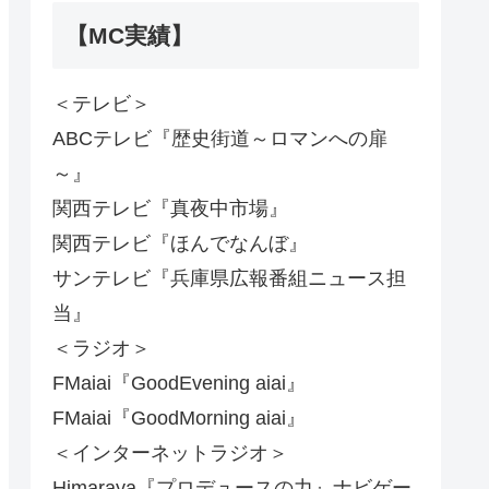
【MC実績】
＜テレビ＞
ABCテレビ『歴史街道～ロマンへの扉
～』
関西テレビ『真夜中市場』
関西テレビ『ほんでなんぼ』
サンテレビ『兵庫県広報番組ニュース担
当』
＜ラジオ＞
FMaiai『GoodEvening aiai』
FMaiai『GoodMorning aiai』
＜インターネットラジオ＞
Himaraya『プロデュースの力』ナビゲー