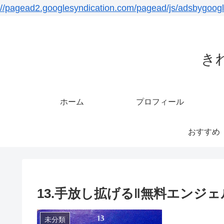
//pagead2.googlesyndication.com/pagead/js/adsbygoogl
き
ホーム
プロフィール
おすすめ
13.手放し拡げる‖無料エンジ
未分類