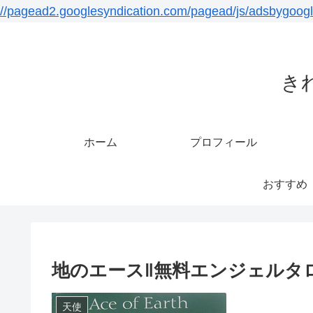
//pagead2.googlesyndication.com/pagead/js/adsbygoogl
き
ホーム
プロフィール
おすすめ
地のエース‖無料エンジェルタ
天使