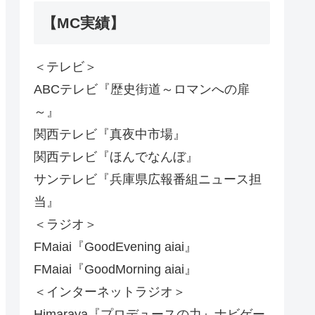
【MC実績】
＜テレビ＞
ABCテレビ『歴史街道～ロマンへの扉
～』
関西テレビ『真夜中市場』
関西テレビ『ほんでなんぼ』
サンテレビ『兵庫県広報番組ニュース担
当』
＜ラジオ＞
FMaiai『GoodEvening aiai』
FMaiai『GoodMorning aiai』
＜インターネットラジオ＞
Himaraya『プロデュースの力』ナビゲー