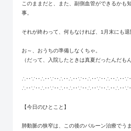
このままだと、また、副側血管ができるかも
事。
それが終わって、何もなければ、1月末にも退
お～、おうちの準備しなくちゃ。
（だって、入院したときは真夏だったんだも
∴‥∵‥∴‥∵‥∴‥∴‥∵‥∴‥∵‥∴‥∴‥∵
∴‥∵‥∴‥∵‥∴‥∴‥∵‥∴‥∵‥∴‥∴‥∵
【今日のひとこと】
肺動脈の狭窄は、この後のバルーン治療でう