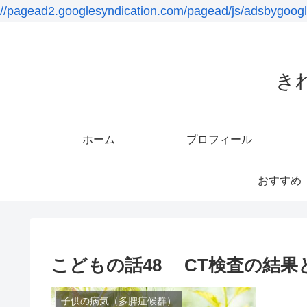
//pagead2.googlesyndication.com/pagead/js/adsbygoogl
き
ホーム
プロフィール
おすすめ
こどもの話48 CT検査の結
子供の病気（多脾症候群）