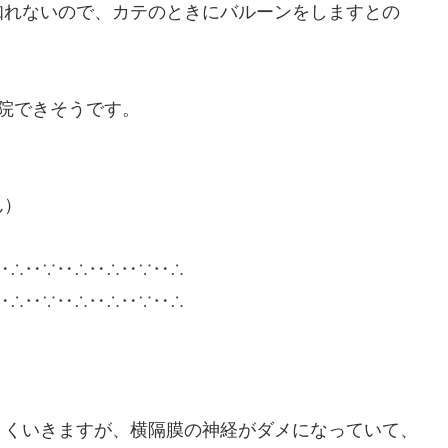
知れないので、カテのときにバルーンをしますとの
院できそうです。
ん）
‥∴‥∵‥∴‥∴‥∵‥∴
‥∴‥∵‥∴‥∴‥∵‥∴
まくいきますが、横隔膜の神経がダメになっていて、