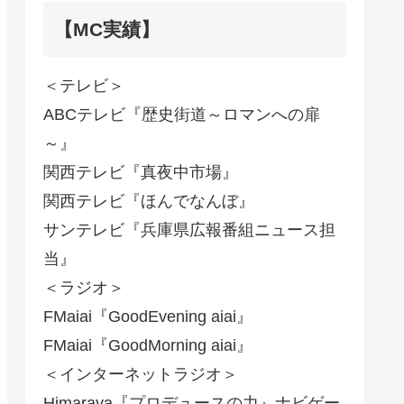
【MC実績】
＜テレビ＞
ABCテレビ『歴史街道～ロマンへの扉
～』
関西テレビ『真夜中市場』
関西テレビ『ほんでなんぼ』
サンテレビ『兵庫県広報番組ニュース担
当』
＜ラジオ＞
FMaiai『GoodEvening aiai』
FMaiai『GoodMorning aiai』
＜インターネットラジオ＞
Himaraya『プロデュースの力』ナビゲー