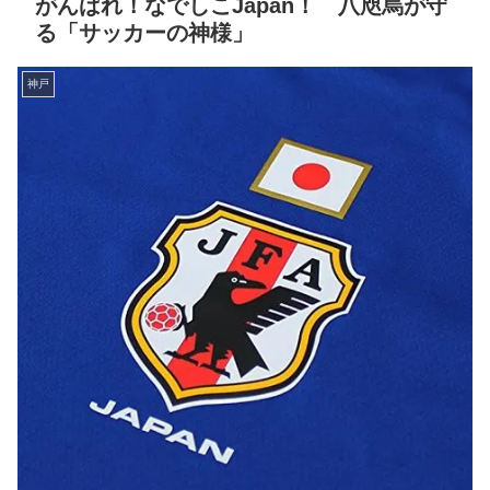
がんばれ！なでしこJapan！ 八咫烏が守
る「サッカーの神様」
神戸