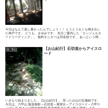
今日はなんて蒸し暑かったんでしょう！！ とうとうセミも鳴き出し
た神戸です。 どうも、まゆみです。 先日ご案内した「エンジェルカ
ードリーディング」。 無料モニターは20名様です。 あっという間に
埋まってきましたので、もしちょっと興味あるわって...
【お山紀行】石切道からアイスロ
旅、登山
ード
いきなり始まりました、【お山紀行】。 登ったお山の忘備録です。
今日は、六甲山 阪急御影～石切道～展望台～アイスロード～六甲ケ