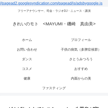
//pagead2.googlesyndication.com/pagead/js/adsbygoogle.js
フリーアナウンサー、司会・ラジオDJ・ニュース・講演
きれいのモト <MAYUMI・磯崎 真由美>
ホーム
プロフィール
お問い合わせ
子供の病気（多脾症候群）
ダンス
さとうみつろう
コスメ
おすすめ
健康
内面からの美
ファスティング