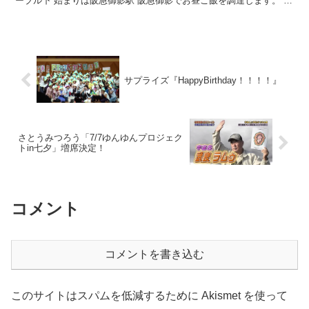
ーブル下 始まりは阪急御影駅 阪急御影でお昼ご飯を調達します。 今
日はおにぎり2個とファミマプレミアムどら焼き、チ...
サプライズ『HappyBirthday！！！！』
さとうみつろう「7/7ゆんゆんプロジェク
トin七夕」増席決定！
コメント
コメントを書き込む
このサイトはスパムを低減するために Akismet を使って