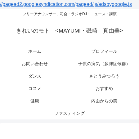
//pagead2.googlesyndication.com/pagead/js/adsbygoogle.js
フリーアナウンサー、司会・ラジオDJ・ニュース・講演
きれいのモト <MAYUMI・磯崎 真由美>
ホーム
プロフィール
お問い合わせ
子供の病気（多脾症候群）
ダンス
さとうみつろう
コスメ
おすすめ
健康
内面からの美
ファスティング