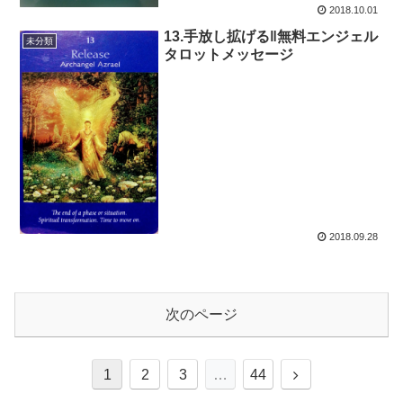
2018.10.01
13.手放し拡げる‖無料エンジェル
未分類
タロットメッセージ
2018.09.28
次のページ
次
1
2
3
…
44