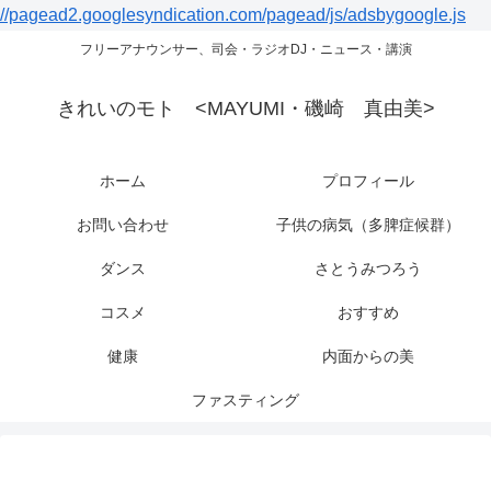
//pagead2.googlesyndication.com/pagead/js/adsbygoogle.js
フリーアナウンサー、司会・ラジオDJ・ニュース・講演
きれいのモト <MAYUMI・磯崎 真由美>
ホーム
プロフィール
お問い合わせ
子供の病気（多脾症候群）
ダンス
さとうみつろう
コスメ
おすすめ
健康
内面からの美
ファスティング