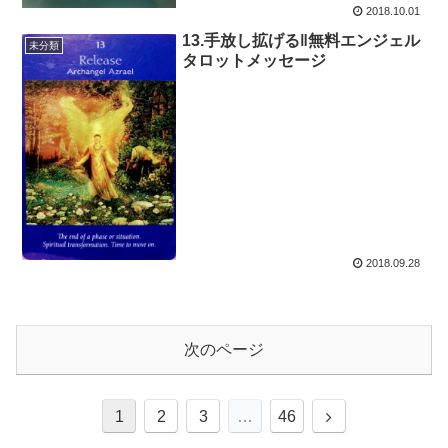
2018.10.01
13.手放し拡げる‖無料エンジェル
未分類
タロットメッセージ
2018.09.28
次のページ
次
1
2
3
…
46