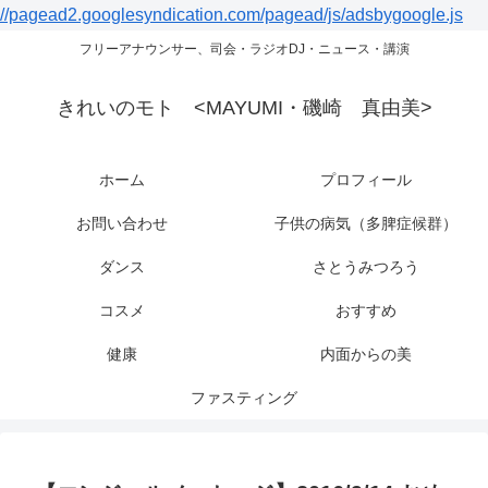
//pagead2.googlesyndication.com/pagead/js/adsbygoogle.js
フリーアナウンサー、司会・ラジオDJ・ニュース・講演
きれいのモト <MAYUMI・磯崎 真由美>
ホーム
プロフィール
お問い合わせ
子供の病気（多脾症候群）
ダンス
さとうみつろう
コスメ
おすすめ
健康
内面からの美
ファスティング