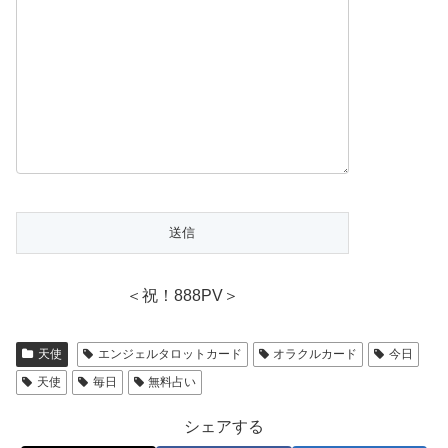
＜祝！888PV＞
天使
エンジェルタロットカード
オラクルカード
今日
天使
毎日
無料占い
シェアする