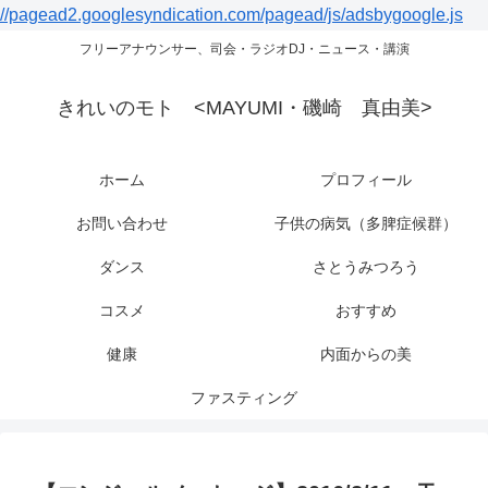
//pagead2.googlesyndication.com/pagead/js/adsbygoogle.js
フリーアナウンサー、司会・ラジオDJ・ニュース・講演
きれいのモト <MAYUMI・磯崎 真由美>
ホーム
プロフィール
お問い合わせ
子供の病気（多脾症候群）
ダンス
さとうみつろう
コスメ
おすすめ
健康
内面からの美
ファスティング