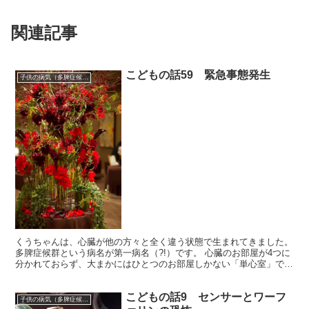
関連記事
こどもの話59 緊急事態発生
子供の病気（多脾症候群）
くうちゃんは、心臓が他の方々と全く違う状態で生まれてきました。
多脾症候群という病名が第一病名（?!）です。 心臓のお部屋が4つに
分かれておらず、大まかにはひとつのお部屋しかない「単心室」でも
あります。 「フォンタン手術」という手術をし、現...
こどもの話9 センサーとワーフ
子供の病気（多脾症候群）