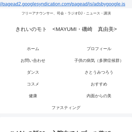
//pagead2.googlesyndication.com/pagead/js/adsbygoogle.js
フリーアナウンサー、司会・ラジオDJ・ニュース・講演
きれいのモト <MAYUMI・磯崎 真由美>
ホーム
プロフィール
お問い合わせ
子供の病気（多脾症候群）
ダンス
さとうみつろう
コスメ
おすすめ
健康
内面からの美
ファスティング