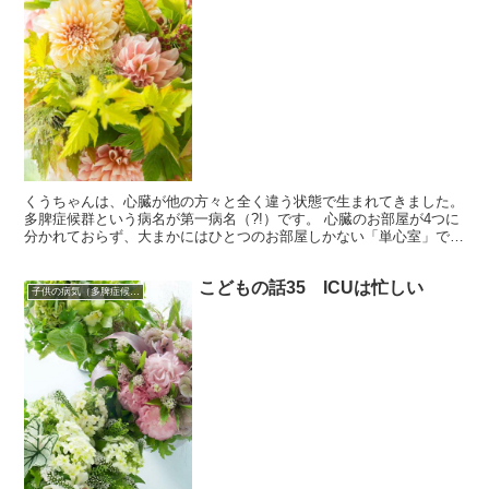
くうちゃんは、心臓が他の方々と全く違う状態で生まれてきました。
多脾症候群という病名が第一病名（?!）です。 心臓のお部屋が4つに
分かれておらず、大まかにはひとつのお部屋しかない「単心室」でも
あります。 「フォンタン手術」という手術をし、現...
こどもの話35 ICUは忙しい
子供の病気（多脾症候群）