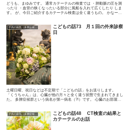
どうも、まゆみです。 通常カテーテルの検査では ・肺動脈の圧を測
ったり ・血管の狭くなったいる部分に風船を入れて広くしたり しま
す。 が、今日ご紹介するカテーテル検査は全く違うもの。 かなーり
濃い～検査のお話です。 またまたカテーテル検査し...
こどもの話73 月１回の外来診察
子供の病気（多脾症候群）
日
土曜日曜、祝日などは不定期で「こどもの話」をお送りします。
「くうちゃん」は、心臓が他の方々と全く違う状態で生まれてきまし
た。 多脾症候群という病名が第一病名（?!）です。 心臓のお部屋が4
つに分かれておらず、大まかにひとつしかない「単心室...
こどもの話48 CT検査の結果と
子供の病気（多脾症候群）
カテーテルのお話