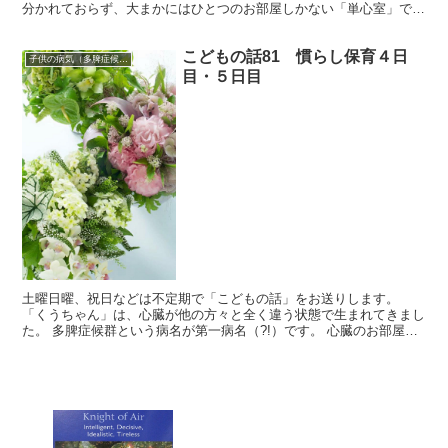
分かれておらず、大まかにはひとつのお部屋しかない「単心室」でも
あります。 「フォンタン手術」という手術をし、現...
こどもの話81 慣らし保育４日
子供の病気（多脾症候群）
目・５日目
土曜日曜、祝日などは不定期で「こどもの話」をお送りします。
「くうちゃん」は、心臓が他の方々と全く違う状態で生まれてきまし
た。 多脾症候群という病名が第一病名（?!）です。 心臓のお部屋が4
つに分かれておらず、大まかにひとつしかない「単心室...