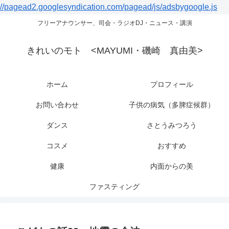
//pagead2.googlesyndication.com/pagead/js/adsbygoogle.js
フリーアナウンサー、司会・ラジオDJ・ニュース・講演
きれいのモト <MAYUMI・磯崎 真由美>
ホーム
プロフィール
お問い合わせ
子供の病気（多脾症候群）
ダンス
さとうみつろう
コスメ
おすすめ
健康
内面からの美
ファスティング