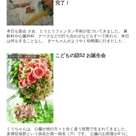
完了！
本日も面会 さあ、とうとうフォンタン手術が近づいてきました。 麻
酔科や心臓外科、ナースなどの打ち合わせなどもすべて終わり、本日
は何もすることなし。 きーちゃんがようやく幼稚園に行きだしたこ
ともあり、くうちゃんとゆっくり向き合うことができた。...
こどもの話52 お誕生会
子供の病気（多脾症候群）
くうちゃんは、心臓が他の方々と全く違う状態で生まれてきました。
多脾症候群という病名が第一病名（?!）です。 心臓のお部屋が4つに