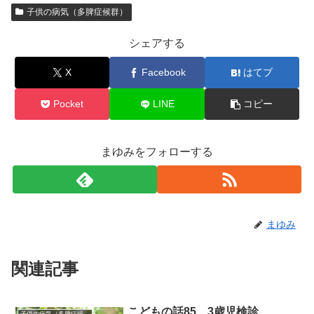
子供の病気（多脾症候群）
シェアする
X
Facebook
はてブ
Pocket
LINE
コピー
まゆみをフォローする
まゆみ
関連記事
こどもの話85 3歳児検診
子供の病気（多脾症候群）