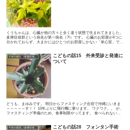
くうちゃんは、心臓が他の方々と全く違う状態で生まれてきました。
多脾症候群という病名が第一病名（?!）です。 心臓のお部屋が4つに
分かれておらず、大まかにはひとつのお部屋しかない「単心室」でも
あります。 「フォンタン手術」という手術をし、現...
こどもの話15 外来受診と発達に
子供の病気（多脾症候群）
ついて
どうも、まゆみです。 明日からファスティング合宿で沖縄にいきま
～～～～～す！！ 10年ぶりに飛行機に乗ります。 ワクワク。。 が、
ファスティング準備のため、食事制限やってます。 食べられないこ
とはあんまり苦しくないのだけど、副鼻腔炎の治療中...
こどもの話28 フォンタン手術
子供の病気（多脾症候群）