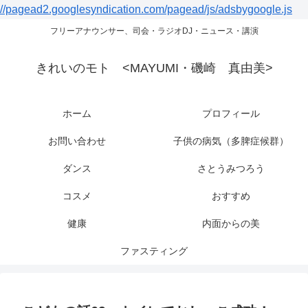
//pagead2.googlesyndication.com/pagead/js/adsbygoogle.js
フリーアナウンサー、司会・ラジオDJ・ニュース・講演
きれいのモト <MAYUMI・磯崎 真由美>
ホーム
プロフィール
お問い合わせ
子供の病気（多脾症候群）
ダンス
さとうみつろう
コスメ
おすすめ
健康
内面からの美
ファスティング