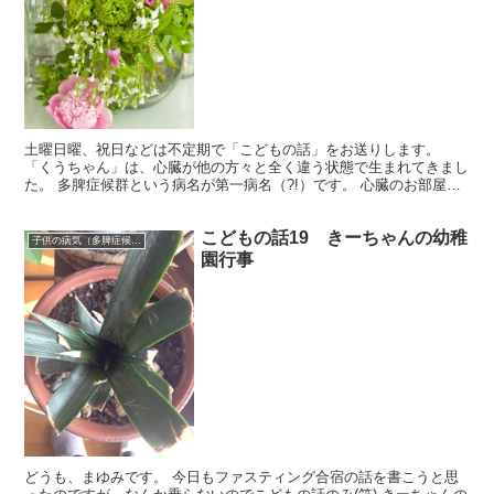
土曜日曜、祝日などは不定期で「こどもの話」をお送りします。
「くうちゃん」は、心臓が他の方々と全く違う状態で生まれてきまし
た。 多脾症候群という病名が第一病名（?!）です。 心臓のお部屋が4
つに分かれておらず、大まかにひとつしかない「単心室...
こどもの話19 きーちゃんの幼稚
子供の病気（多脾症候群）
園行事
どうも、まゆみです。 今日もファスティング合宿の話を書こうと思