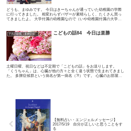
どうも、まゆみです。 今日はきーちゃんが通っていた幼稚園の学際
に行ってきました。 相変わらずバザーが素晴らしく、たくさん買っ
てきましたよ。 大学付属の幼稚園なので（いや幼稚園付属の大学か
な？？）こどもたちがスタンプラリーで遊べる出し物がほと...
こどもの話84 今日は楽勝
子供の病気（多脾症候群）
土曜日曜、祝日などは不定期で「こどもの話」をお送りします。
「くうちゃん」は、心臓が他の方々と全く違う状態で生まれてきまし
た。 多脾症候群という病名が第一病名（?!）です。 心臓のお部屋が4
つに分かれておらず、大まかにひとつしかない「単心室...
【無料占い・エンジェルメッセージ】
2017/5/19 自分が正しいと思うことをす
る