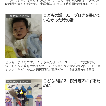
ったのですが、なんか乗らないのでこどもの話のみ(笑) きーちゃんの
幼稚園行事のお話です。 土曜参観日 今日は幼稚園の参観日。 年少さ
んは2クラス合同で、体育館で親子体操です。 旦...
こどもの話 01 ブログを書いて
子供の病気（多脾症候群）
いなかった時の話
どうも、まゆみです。 くうちゃんは、ペースメーカーの交換手術
後、あんなに吹き荒れていたインフルエンザにはかからずここまで来
ていましたが、なんと原因不明の高熱が出て、3連休後から3日間学
校を休んでしまいました。(笑) 終業式は出れました。 春...
こどもの話13 院外処方にするた
子供の病気（多脾症候群）
めに