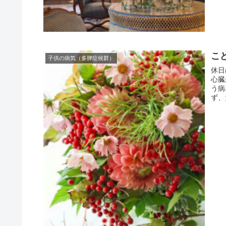
こ
子供の病気（多脾症候群）
休日
心臓
う病
ず、