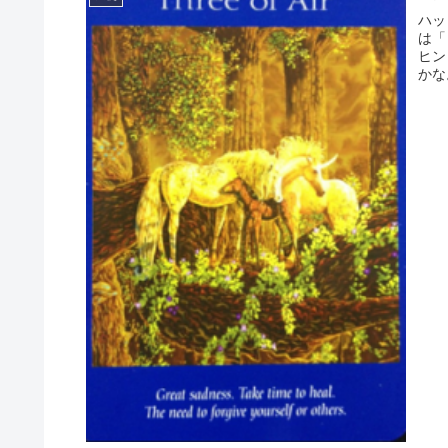
ハッ
は「
ヒン
かな