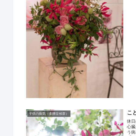
こ
子供の病気（多脾症候群）
休日
心臓
う病