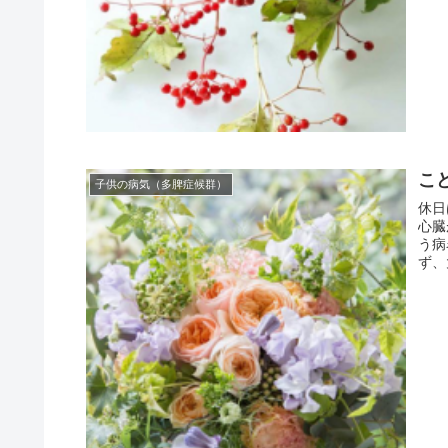
こ
子供の病気（多脾症候群）
休日
心臓
う病
ず、