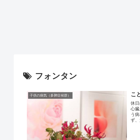
フォンタン
こ
子供の病気（多脾症候群）
休日
心臓
う病
ず、