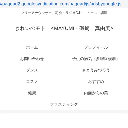
//pagead2.googlesyndication.com/pagead/js/adsbygoogle.js
フリーアナウンサー、司会・ラジオDJ・ニュース・講演
きれいのモト <MAYUMI・磯崎 真由美>
ホーム
プロフィール
お問い合わせ
子供の病気（多脾症候群）
ダンス
さとうみつろう
コスメ
おすすめ
健康
内面からの美
ファスティング