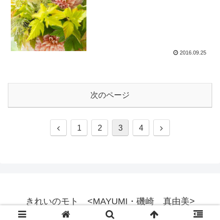
2016.09.25
次のページ
前
次
1
2
3
4
へ
へ
きれいのモト <MAYUMI・磯崎 真由美>
© 2015 きれいのモト <MAYUMI・磯崎 真由美>.